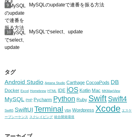
MySQLのupdateで連番を振る方法
MySQLでselect、update
タグ
Android Studio
DB
Carthage
CocoaPods
Aptana Studio
iOS
Docker
IDE
Kotlin
Mac
Excel
Homebrew
HTML
MKMapView
Swift
Python
Swift4
MySQL
Pycharm
Ruby
PHP
Xcode
Terminal
SwiftUI
Wordpress
Swift5
VBA
エスケ
ープシーケンス
スクレイピング
統合開発環境
アーカイブ