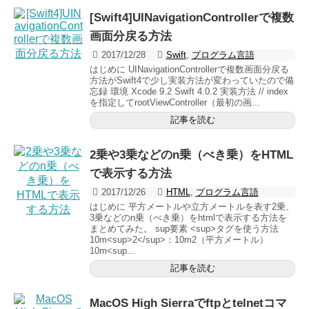
[Swift4]UINavigationControllerで複数
画面分戻る方法
2017/12/28
Swift
,
プログラム言語
はじめに UINavigationControllerで複数画面分戻る
方法がSwift4で少し実装方法が変わっていたので備
忘録 環境 Xcode 9.2 Swift 4.0.2 実装方法 // index
を指定してrootViewController（最初の画...
記事を読む
2乗や3乗などのn乗（べき乗）をHTML
で表示する方法
2017/12/26
HTML
,
プログラム言語
はじめに 平方メートルや立方メートルを表す2乗、
3乗などのn乗（べき乗）をhtmlで表示する方法を
まとめてみた。 sup要素 <sup>タグを使う方法
10m<sup>2</sup>：10m2（平方メートル）
10m<sup...
記事を読む
MacOS High Sierraでftpとtelnetコマ