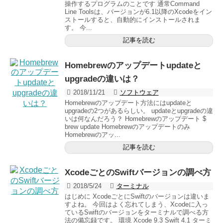
操作するプログラムのことです 通常Command
Line Toolsは、バージョンが6.1以降のXcodeをイン
ストールすると、自動的にインストールされま
す。 今...
記事を読む
Homebrewのアップデートupdateと
upgradeの違いは？
2018/11/21
ソフトウェア
Homebrewのアップデート方法にはupdateと
upgradeの2つがあるらしい。 updateとupgradeの違
いは何なんだろう？ Homebrewのアップデート $
brew update Homebrewのアップデートのみ
Homebrewのアッ...
記事を読む
XcodeごとのSwiftバージョンの調べ方
2018/5/24
ターミナル
はじめに XcodeごとにSwiftのバージョンは違いま
すよね。 今回はよく忘れてしまう、Xcodeに入っ
ているSwiftのバージョンをターミナルで調べる方
法の備忘録です。 環境 Xcode 9.3 Swift 4.1 ターミ