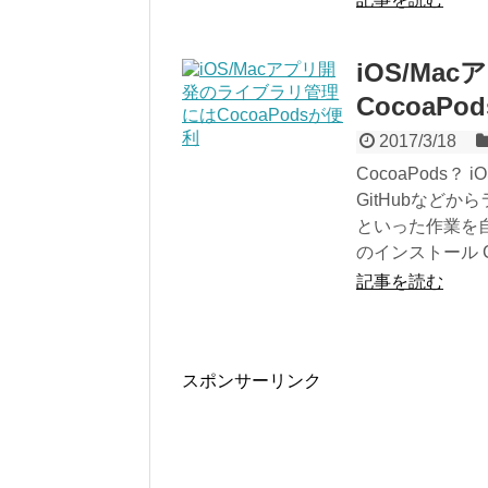
iOS/M
CocoaPo
2017/3/18
CocoaPods
GitHubなど
といった作業を自
のインストール Co
記事を読む
スポンサーリンク