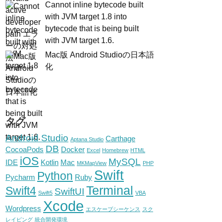
Cannot inline bytecode built
with JVM target 1.8 into
bytecode that is being built
with JVM target 1.6.
Mac版 Android Studioの日本語
化
タグ
Android Studio
Carthage
Aptana Studio
DB
CocoaPods
Docker
Excel
Homebrew
HTML
iOS
MySQL
IDE
Kotlin
Mac
MKMapView
PHP
Swift
Python
Pycharm
Ruby
Terminal
Swift4
SwiftUI
Swift5
VBA
Xcode
Wordpress
エスケープシーケンス
スク
レイピング
統合開発環境