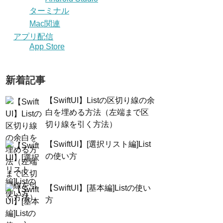
ターミナル
Mac関連
アプリ配信
App Store
新着記事
【SwiftUI】Listの区切り線の余
白を埋める方法（左端まで区
切り線を引く方法）
【SwiftUI】[選択リスト編]List
の使い方
【SwiftUI】[基本編]Listの使い
方