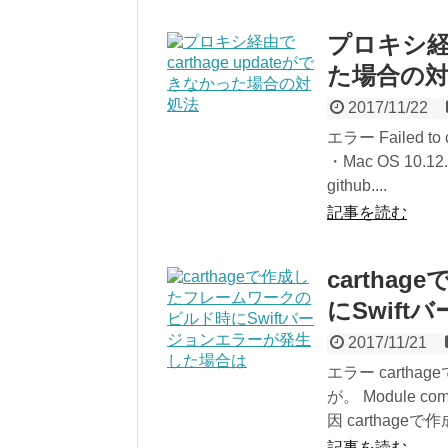
プロキシ経由
た場合の
2017/11/22
エラー Failed to c
・Mac OS 10.1
github....
記事を読む
carth
にSwif
2017/11/21
エラー cart
が。 Module compil
因 carthag
記事を読む