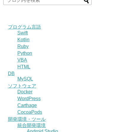
プログラム言語
Swift
Kotlin
Ruby
Python
VBA
HTML
DB
MySQL
ソフトウェア
Docker
WordPress
Carthage
CocoaPods
開発環境・ツール
統合開発環境
Android Studio