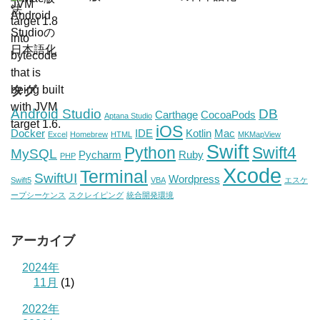
タグ
Android Studio
DB
Carthage
CocoaPods
Aptana Studio
iOS
Docker
IDE
Kotlin
Mac
Excel
Homebrew
HTML
MKMapView
Swift
Python
Swift4
MySQL
Pycharm
Ruby
PHP
Xcode
Terminal
SwiftUI
Wordpress
Swift5
VBA
エスケ
ープシーケンス
スクレイピング
統合開発環境
アーカイブ
2024年
11月
(1)
2022年