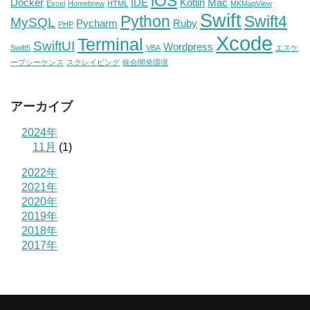
iOS
Docker
IDE
Kotlin
Mac
Excel
Homebrew
HTML
MKMapView
Swift
Python
Swift4
MySQL
Pycharm
Ruby
PHP
Xcode
Terminal
SwiftUI
Wordpress
Swift5
VBA
エスケ
ープシーケンス
スクレイピング
統合開発環境
アーカイブ
2024年
11月
(1)
2022年
2021年
2020年
2019年
2018年
2017年