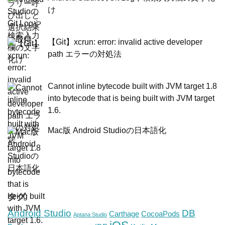
け
【Git】xcrun: error: invalid active developer
path エラーの対処法
Cannot inline bytecode built with JVM target 1.8
into bytecode that is being built with JVM target
1.6.
Mac版 Android Studioの日本語化
タグ
Android Studio
DB
Carthage
CocoaPods
Aptana Studio