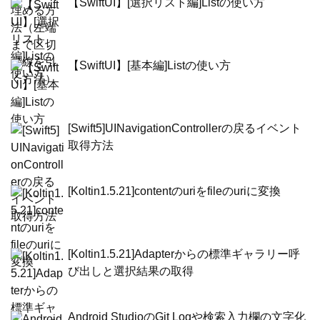
【SwiftUI】[選択リスト編]Listの使い方
【SwiftUI】[基本編]Listの使い方
[Swift5]UINavigationControllerの戻るイベント
取得方法
[Koltin1.5.21]contentのuriをfileのuriに変換
[Koltin1.5.21]Adapterからの標準ギャラリー呼
び出しと選択結果の取得
Android StudioのGit Logや検索入力欄の文字化