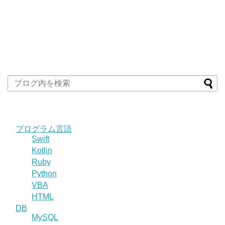
プログラム言語
Swift
Kotlin
Ruby
Python
VBA
HTML
DB
MySQL