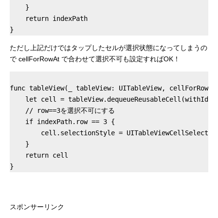
    }

    return indexPath

ただし上記だけではタップしたセルが選択状態になってしまうの
で cellForRowAt で合わせて選択不可も設定すればOK！
func tableView(_ tableView: UITableView, cellForRowAt 
    let cell = tableView.dequeueReusableCell(withIdent
    // row==3を選択不可にする

    if indexPath.row == 3 {

        cell.selectionStyle = UITableViewCellSelection
    }

    return cell

スポンサーリンク