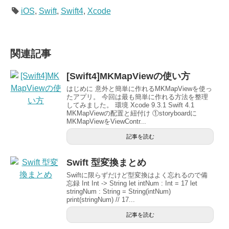
iOS
,
Swift
,
Swift4
,
Xcode
関連記事
[Swift4]MKMapViewの使い方
はじめに 意外と簡単に作れるMKMapViewを使っ
たアプリ。 今回は最も簡単に作れる方法を整理
してみました。 環境 Xcode 9.3.1 Swift 4.1
MKMapViewの配置と紐付け ①storyboardに
MKMapViewをViewContr...
記事を読む
Swift 型変換まとめ
Swiftに限らずだけど型変換はよく忘れるので備
忘録 Int Int -> String let intNum : Int = 17 let
stringNum : String = String(intNum)
print(stringNum) // 17...
記事を読む