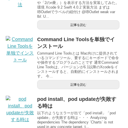
や「2のn乗」）を表示する方法を実装してみた。
環境 Xcode 9.2 Swift 4.0.2 実装方法 まずは
IBOutletでラベルの紐付け @IBOutlet weak var
lbl: U...
記事を読む
Command Line Toolsを単独でイ
ンストール
Command Line Toolsとは Mac向けに提供されて
いるコマンドツール、要するにキーボードで命令
や操作するプログラムのことです 通常Command
Line Toolsは、バージョンが6.1以降のXcodeをイ
ンストールすると、自動的にインストールされま
す。 今...
記事を読む
pod install、pod updateが失敗す
る時は
以下のようなエラーが出て「pod install」「pod
update」が失敗する時は・・・ Analyzing
dependencies The dependency `Charts` is not
used in any concrete target. t...