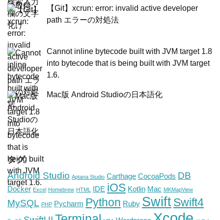
【Git】xcrun: error: invalid active developer
path エラーの対処法
Cannot inline bytecode built with JVM target 1.8
into bytecode that is being built with JVM target
1.6.
Mac版 Android Studioの日本語化
タグ
Android Studio
DB
Carthage
CocoaPods
Aptana Studio
iOS
Docker
IDE
Kotlin
Mac
Excel
Homebrew
HTML
MKMapView
Swift
Python
Swift4
MySQL
Pycharm
Ruby
PHP
Xcode
Terminal
SwiftUI