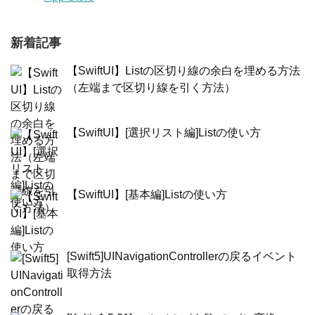
新着記事
【SwiftUI】Listの区切り線の余白を埋める方法
（左端まで区切り線を引く方法）
【SwiftUI】[選択リスト編]Listの使い方
【SwiftUI】[基本編]Listの使い方
[Swift5]UINavigationControllerの戻るイベント
取得方法