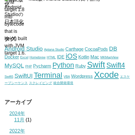
タグ
Android Studio
DB
Carthage
CocoaPods
Aptana Studio
iOS
Docker
IDE
Kotlin
Mac
Excel
Homebrew
HTML
MKMapView
Swift
Python
Swift4
MySQL
Pycharm
Ruby
PHP
Xcode
Terminal
SwiftUI
Wordpress
Swift5
VBA
エスケ
ープシーケンス
スクレイピング
統合開発環境
アーカイブ
2024年
11月
(1)
2022年