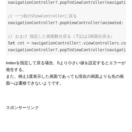
navigationController?.popToViewController(navigation
// 一つ前のViewControllerに戻る
navigationController?.popViewController(animated: 
tr
// おまけ 指定した画面数分戻る（下記は2画面分戻る）
let
 cnt = navigationController!.viewControllers.count
navigationController?.popToViewController(navigation
indexを指定して戻る場合、0より小さい値を設定するとエラーが
発生する。
また、例え1度表示した画面であっても現在の画面よりも先の画
面へは遷移できないようです。
スポンサーリンク