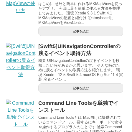
はじめに 意外と簡単に作れるMKMapViewを使っ
たアプリ。 今回は最も簡単に作れる方法を整理
してみました。 環境 Xcode 9.3.1 Swift 4.1
MKMapViewの配置と紐付け ①storyboardに
MKMapViewをViewContr...
記事を読む
[Swift5]UINavigationControllerの
戻るイベント取得方法
概要 UINavigationControllerの戻るイベントを検
知したい時があるかと思います。 そんな時のた
めに戻るイベントの取得方法を紹介します。 環
境 Xcode 12.5 Swift 5.4 macOS Big Sur 11.4 実
装 戻るイベン...
記事を読む
Command Line Toolsを単独でイ
ンストール
Command Line Toolsとは Mac向けに提供されて
いるコマンドツール、要するにキーボードで命令
や操作するプログラムのことです 通常Command
Line Toolsは、バージョンが6.1以降のXcodeをイ