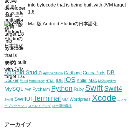
into bytecode that is being built with JVM target
1.6.
Mac版 Android Studioの日本語化
タグ
Android Studio
DB
Carthage
CocoaPods
Aptana Studio
iOS
Docker
IDE
Kotlin
Mac
Excel
Homebrew
HTML
MKMapView
Swift
Python
Swift4
MySQL
Pycharm
Ruby
PHP
Xcode
Terminal
SwiftUI
Wordpress
Swift5
VBA
エスケ
ープシーケンス
スクレイピング
統合開発環境
アーカイブ