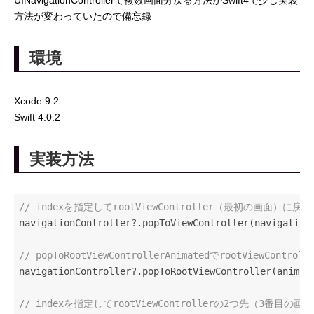
UINavigationControllerで複数画面分戻る方法がSwift4で少し実装
方法が変わっていたので備忘録
環境
Xcode 9.2
Swift 4.0.2
実装方法
// indexを指定してrootViewController（最初の画面）に戻る
navigationController?.popToViewController(navigation
// popToRootViewControllerAnimatedでrootViewCon
navigationController?.popToRootViewController(animat
// indexを指定してrootViewControllerの2つ先（3番目の