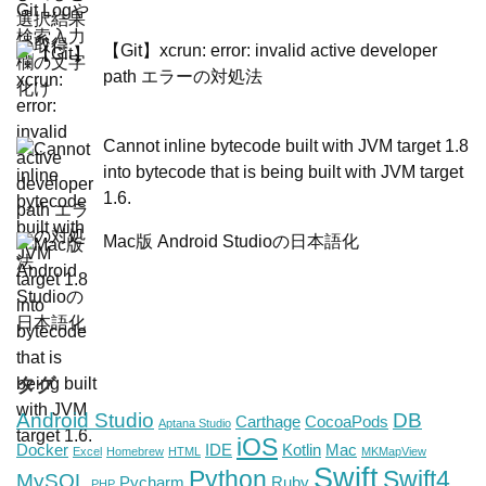
【Git】xcrun: error: invalid active developer
path エラーの対処法
Cannot inline bytecode built with JVM target 1.8
into bytecode that is being built with JVM target
1.6.
Mac版 Android Studioの日本語化
タグ
Android Studio
DB
Carthage
CocoaPods
Aptana Studio
iOS
Docker
IDE
Kotlin
Mac
Excel
Homebrew
HTML
MKMapView
Swift
Python
Swift4
MySQL
Pycharm
Ruby
PHP