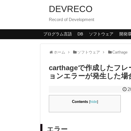
DEVRECO
Record of Development
プログラム言語
DB
ソフトウェア
開発
ホーム
ソフトウェア
Carthage
carthageで作成したフ
ョンエラーが発生した場
2
Contents
[
hide
]
エラー