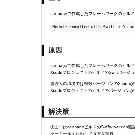
carthageで作成したフレームワークのビ
Module
compiled
with
Swift
 4
.0
can
原因
carthageで作成したフレームワークのビルド
XcodeプロジェクトのビルドのSwiftバー
管理人の環境では複数バージョンのXcodeが存在
Xcodeプロジェクトのビルドのバージョン
解決策
①まずはcarthageビルドのSwiftのversion確
ターミナルを起動して以下を実行