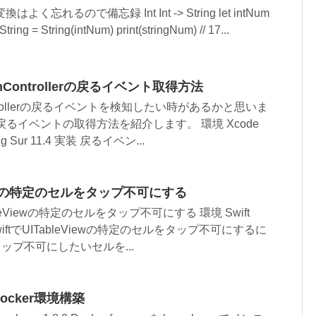
く忘れるので備忘録 Int Int -> String let intNum
 String = String(intNum) print(stringNum) // 17...
ationControllerの戻るイベント取得方法
nControllerの戻るイベントを検知したい時があるかと思いま
戻るイベントの取得方法を紹介します。 環境 Xcode
 Big Sur 11.4 実装 戻るイベン...
eViewの特定のセルをタップ不可にする
ableViewの特定のセルをタップ不可にする 環境 Swift
方法 SwiftでUITableViewの特定のセルをタップ不可にするに
t でタップ不可にしたいセルを...
で Docker環境構築