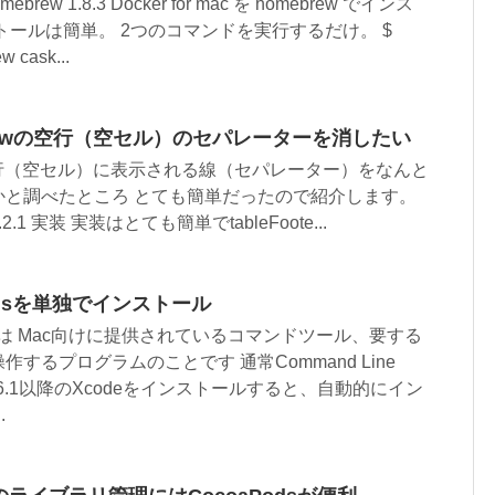
mebrew 1.8.3 Docker for mac を homebrew でインス
ンストールは簡単。 2つのコマンドを実行するだけ。 $
ew cask...
TableViewの空行（空セル）のセパレーターを消したい
ewの空行（空セル）に表示される線（セパレーター）をなんと
かと調べたところ とても簡単だったので紹介します。
t 4.2.1 実装 実装はとても簡単でtableFoote...
Toolsを単独でインストール
Toolsとは Mac向けに提供されているコマンドツール、要する
するプログラムのことです 通常Command Line
が6.1以降のXcodeをインストールすると、自動的にイン
.