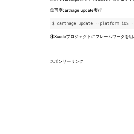
③再度carthage update実行
$ carthage update --platform iOS -
④Xcodeプロジェクトにフレームワークを
スポンサーリンク