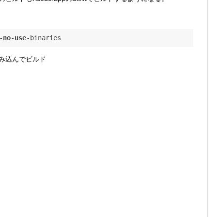
-
no
-
use
-binaries
組み込んでビルド