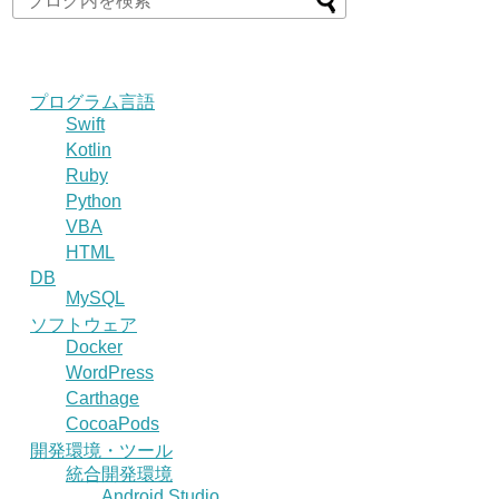
プログラム言語
Swift
Kotlin
Ruby
Python
VBA
HTML
DB
MySQL
ソフトウェア
Docker
WordPress
Carthage
CocoaPods
開発環境・ツール
統合開発環境
Android Studio