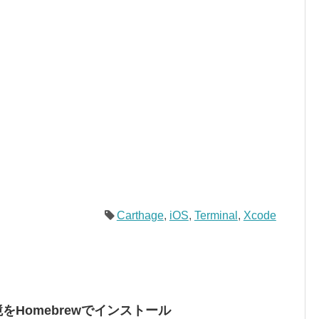
Carthage
,
iOS
,
Terminal
,
Xcode
v 環境をHomebrewでインストール