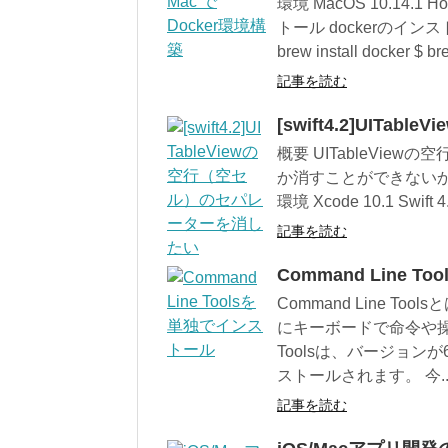
環境 MacOS 10.14.1 Ho
トール dockerのイ
brew install docker $ br
記事を読む
[swift4.2]UI
概要 UITableVi
か消すことができない
環境 Xcode 10.1 Swif
記事を読む
Command Line 
Command Line 
にキーボードで命令や操作
Toolsは、バージョン
ストールされます。 今..
記事を読む