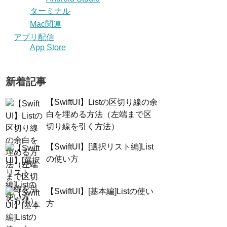
ターミナル
Mac関連
アプリ配信
App Store
新着記事
【SwiftUI】Listの区切り線の余
白を埋める方法（左端まで区
切り線を引く方法）
【SwiftUI】[選択リスト編]List
wift -v
の使い方
【SwiftUI】[基本編]Listの使い
方