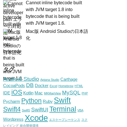
Cannot inline bytecode built
with JVM target 1.8 into
bytecode that is being built
with JVM target 1.6.
Mac版 Android Studioの日本語
化
タグ
Android Studio
Carthage
Aptana Studio
DB
CocoaPods
Docker
Excel
Homebrew
HTML
iOS
MySQL
IDE
Kotlin
Mac
MKMapView
PHP
Swift
Python
Pycharm
Ruby
Terminal
Swift4
SwiftUI
Swift5
VBA
Xcode
Wordpress
エスケープシーケンス
スク
レイピング
統合開発環境