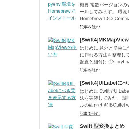
概要 複数バージョンの切
ールしてみます。 環境 MacOS 
Homebrew 1.8.3 Comman
記事を読む
[Swift4]MKMapV
はじめに 意外と簡単に作
に作れる方法を整理してみました
配置と紐付け ①storyboar
記事を読む
[Swift4]UILab
はじめに SwiftでUI
法を実装してみた。 環境 Xco
ルの紐付け @IBOutlet weak
記事を読む
Swift 型変換まとめ