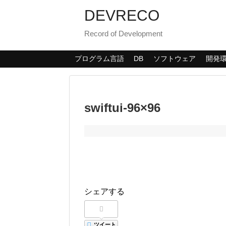
DEVRECO
Record of Development
プログラム言語
DB
ソフトウェア
開発
swiftui-96×96
シェアする
ツイート