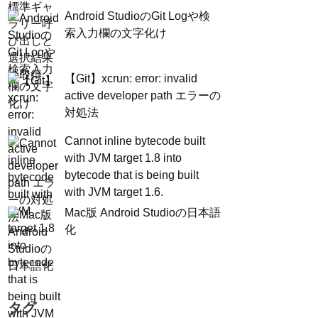
Android StudioのGit Logや検
索入力欄の文字化け
【Git】xcrun: error: invalid
active developer path エラーの
対処法
Cannot inline bytecode built
with JVM target 1.8 into
bytecode that is being built
with JVM target 1.6.
Mac版 Android Studioの日本語
化
タグ