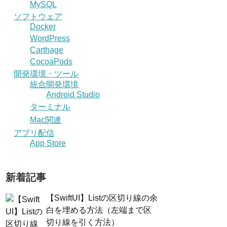
MySQL
ソフトウェア
Docker
WordPress
Carthage
CocoaPods
開発環境・ツール
統合開発環境
Android Studio
ターミナル
Mac関連
アプリ配信
App Store
新着記事
【SwiftUI】Listの区切り線の余
白を埋める方法（左端まで区
切り線を引く方法）