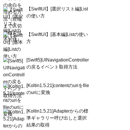
【SwiftUI】[選択リスト編]List
の使い方
【SwiftUI】[基本編]Listの使い
方
[Swift5]UINavigationController
の戻るイベント取得方法
[Koltin1.5.21]contentのuriをfile
のuriに変換
[Koltin1.5.21]Adapterからの標
準ギャラリー呼び出しと選択
結果の取得