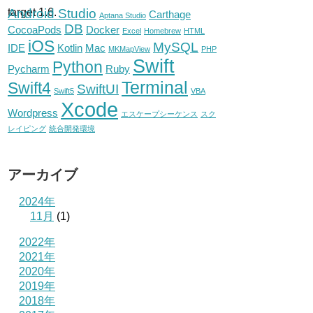
Android Studio
Carthage
Aptana Studio
DB
CocoaPods
Docker
Excel
Homebrew
HTML
iOS
MySQL
IDE
Kotlin
Mac
MKMapView
PHP
Swift
Python
Pycharm
Ruby
Terminal
Swift4
SwiftUI
Swift5
VBA
Xcode
Wordpress
エスケープシーケンス
スク
レイピング
統合開発環境
アーカイブ
2024年
11月
(1)
2022年
2021年
2020年
2019年
2018年