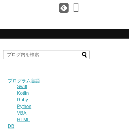
プログラム言語
Swift
Kotlin
Ruby
Python
VBA
HTML
DB