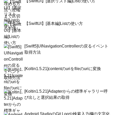
【SwiftUI】[選択リスト編]Listの使い方
【SwiftUI】[基本編]Listの使い方
[Swift5]UINavigationControllerの戻るイベント
取得方法
[Koltin1.5.21]contentのuriをfileのuriに変換
[Koltin1.5.21]Adapterからの標準ギャラリー呼
び出しと選択結果の取得
Android StudioのGit Logや検索入力欄の文字化