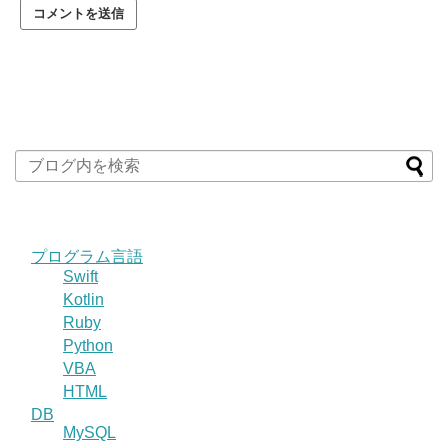
プログラム言語
Swift
Kotlin
Ruby
Python
VBA
HTML
DB
MySQL