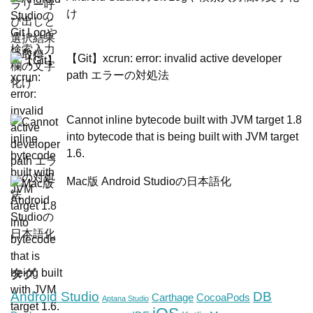
け
【Git】xcrun: error: invalid active developer
path エラーの対処法
Cannot inline bytecode built with JVM target 1.8
into bytecode that is being built with JVM target
1.6.
Mac版 Android Studioの日本語化
タグ
Android Studio
DB
Carthage
CocoaPods
Aptana Studio